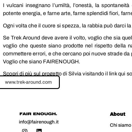
I vulcani insegnano l’umiltà, l’onestà, la spontaneit
potente energia, e farne arte, farne splendidi fiori, farn
Ogni volta che il cuore si spezza, la rabbia può darci la
Se Trek Around deve avere il volto, voglio che sia quel
voglio che queste siano prodotte nel rispetto della n
commettere errori, e che cercano poi nuove strade da 
Voglio che siano FAIRENOUGH.
Scopri di più sul progetto di Silvia visitando il link qui so
www.trek-around.com
About
info@fairenough.it
Chi siamo