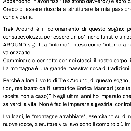
Abbandono i “lavori fissi” (esistono davvero?) e apro pa
Credo di essere riuscita a strutturare la mia passio
condividerla.
Trek Around è il coronamento di questo sogno: per
consapevolezza, per essere un po’ meno turisti e un po’
AROUND significa “intorno”, inteso come “intorno a noi”
valorizzarlo.
Camminare ci connette con noi stessi, il nostro corpo, i
La montagna è una grande maestra: ricca di tradizioni e 
Perché allora il volto di Trek Around, di questo sogno, 
fiori, realizzato dall’illustratrice Enrica Mannari (sce
(scelta non a caso)?
Negli ultimi anni ho imparato ch
salvarci la vita. Non è facile imparare a gestirla, contro
I vulcani, le “montagne arrabbiate”, esercitano su di me
nuove rocce, a eruttare vita, svolgono il compito più i