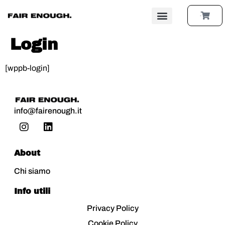
0,00
PER AZIENDE
Login
[wppb-login]
info@fairenough.it
About
Chi siamo
Info utili
Privacy Policy
Cookie Policy